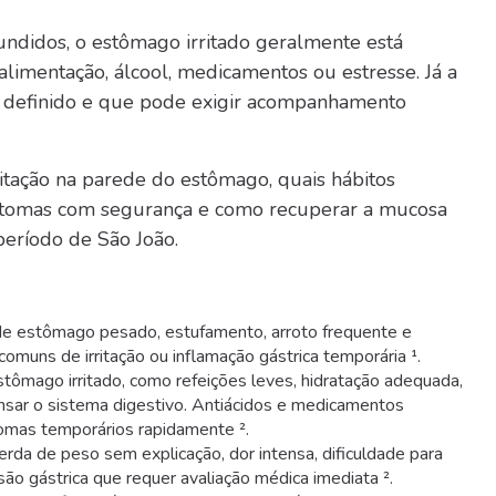
didos, o estômago irritado geralmente está
limentação, álcool, medicamentos ou estresse. Já a
is definido e que pode exigir acompanhamento
itação na parede do estômago, quais hábitos
sintomas com segurança e como recuperar a mucosa
eríodo de São João.
 de estômago pesado, estufamento, arroto frequente e
muns de irritação ou inflamação gástrica temporária ¹.
tômago irritado, como refeições leves, hidratação adequada,
ansar o sistema digestivo. Antiácidos e medicamentos
tomas temporários rapidamente ².
rda de peso sem explicação, dor intensa, dificuldade para
ão gástrica que requer avaliação médica imediata ².