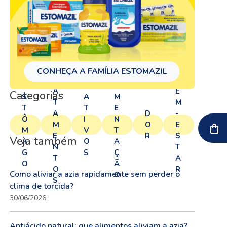
T
CONHEÇA A FAMÍLIA ESTOMAZIL
A
R
B
E
LI
A
E
Categorias
S
A
M
T
M
T
T
E
A
D
-
Ô
I
N
M
O
E
M
V
T
E
R
S
Veja também
A
O
A
N
T
G
S
Ç
T
A
O
Ã
O
R
Como aliviar a azia rapidamente sem perder o
O
S
clima de torcida?
30/06/2026
Antiácido natural: que alimentos aliviam a azia?