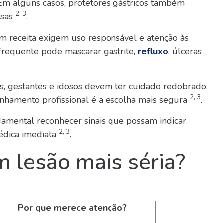
m alguns casos, protetores gástricos também
2, 3
nsas
.
 receita exigem uso responsável e atenção às
 frequente pode mascarar gastrite,
refluxo
, úlceras
as, gestantes e idosos devem ter cuidado redobrado.
2, 3
nhamento profissional é a escolha mais segura
.
amental reconhecer sinais que possam indicar
2, 3
médica imediata
.
m lesão mais séria?
Por que merece atenção?