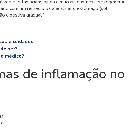
ativos e frutas ácidas ajuda a mucosa gástrica a se regenerar.
quado com um remédio para acalmar o estômago (sob
o digestiva gradual ³.
cos e cuidados
ode ser?
ao médico?
mas de inflamação no
as;
te;