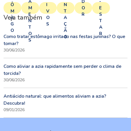
A
D
-
Ô
I
N
M
O
E
M
V
T
E
R
S
Veja também
A
O
A
N
T
G
S
Ç
T
A
O
Ã
O
R
Como tratar estômago irritado nas festas juninas? O que
O
S
tomar?
30/06/2026
Como aliviar a azia rapidamente sem perder o clima de
torcida?
30/06/2026
Antiácido natural: que alimentos aliviam a azia?
Descubra!
09/01/2026