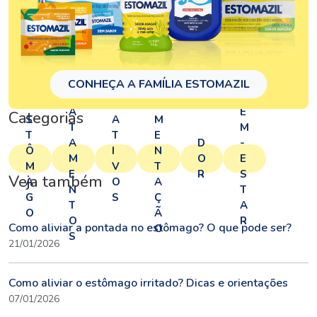
T
CONHEÇA A FAMÍLIA ESTOMAZIL
A
R
B
E
LI
A
E
Categorias
S
A
M
T
M
T
T
E
A
D
-
Ô
I
N
M
O
E
M
V
T
E
R
S
Veja também
A
O
A
N
T
G
S
Ç
T
A
O
Ã
O
R
Como aliviar a pontada no estômago? O que pode ser?
O
S
21/01/2026
Como aliviar o estômago irritado? Dicas e orientações
07/01/2026