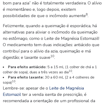
bom para azia” não é totalmente verdadeira. O alívio
é momentâneo e, logo depois, existem
8
possibilidades de que o incômodo aumente
.
Felizmente, quando a queimação é esporádica, há
alternativas para aliviar o incômodo da queimação
no estômago, como o
Leite de Magnésia Estomazil
!
O medicamento tem
duas indicações
: antiácido que
contribuí para o alívio da azia, queimação e má
10
digestão; e laxante suave
.
Para efeito antiácido:
5 a 15 mL (1 colher de chá a 1
10
colher de sopa), duas a três vezes ao dia
.
Para efeito laxante:
30 a 60 mL (2 a 4 colheres de
10
sopa)
.
Lembre-se: apesar de o
Leite de Magnésia
Estomazil
ter a venda isenta de prescrição, é
recomendada a orientação de um profissional da