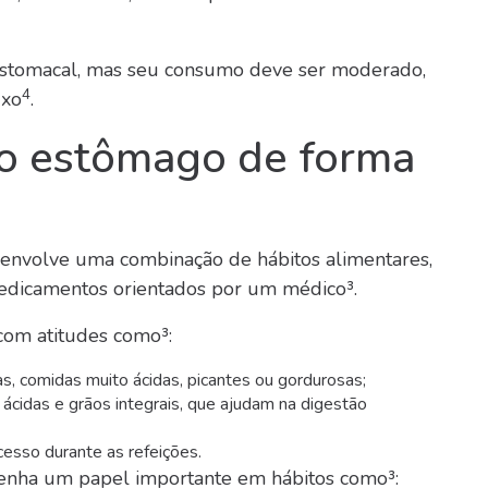
 estomacal, mas seu consumo deve ser moderado,
4
uxo
.
o estômago de forma
envolve uma combinação de hábitos alimentares,
 medicamentos orientados por um médico³.
 com atitudes como³:
as, comidas muito ácidas, picantes ou gordurosas;
ão ácidas e grãos integrais, que ajudam na digestão
cesso durante as refeições.
ha um papel importante em hábitos como³: