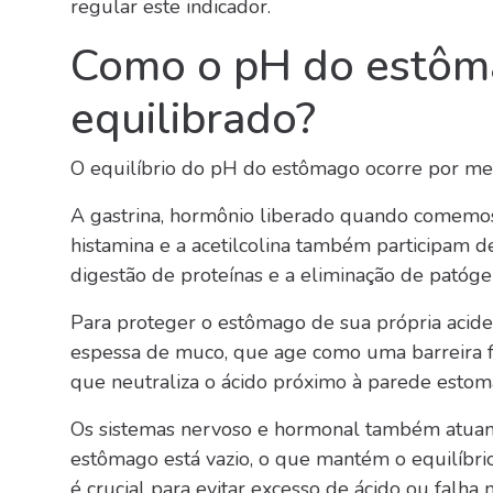
regular este indicador.
Como o pH do estôm
equilibrado?
O equilíbrio do pH do estômago ocorre por m
A gastrina, hormônio liberado quando comemos
histamina e a acetilcolina também participam de
digestão de proteínas e a eliminação de patógen
Para proteger o estômago de sua própria aci
espessa de muco, que age como uma barreira fí
que neutraliza o ácido próximo à parede estoma
Os sistemas nervoso e hormonal também atuam
estômago está vazio, o que mantém o equilíbrio
é crucial para evitar excesso de ácido ou falha 