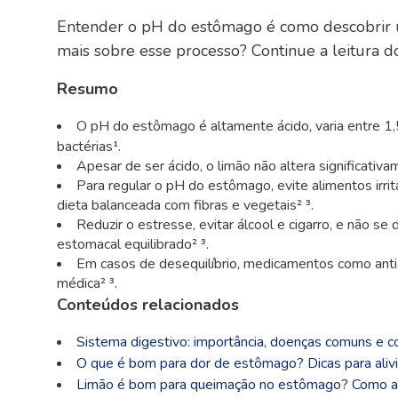
Entender o pH do estômago
é como descobrir 
mais sobre esse processo? Continue a leitura do
Resumo
O pH do estômago é
altamente ácido, varia entre 1,
bactérias¹.
Apesar de ser ácido, o limão não altera significat
Para regular o pH do estômago, evite alimentos irrit
dieta balanceada com fibras e vegetais² ³.
Reduzir o estresse, evitar álcool e cigarro, e não 
estomacal equilibrado² ³.
Em casos de desequilíbrio, medicamentos como ant
médica² ³.
Conteúdos relacionados
Sistema digestivo: importância, doenças comuns e c
O que é bom para dor de estômago? Dicas para alivi
Limão é bom para queimação no estômago? Como a 