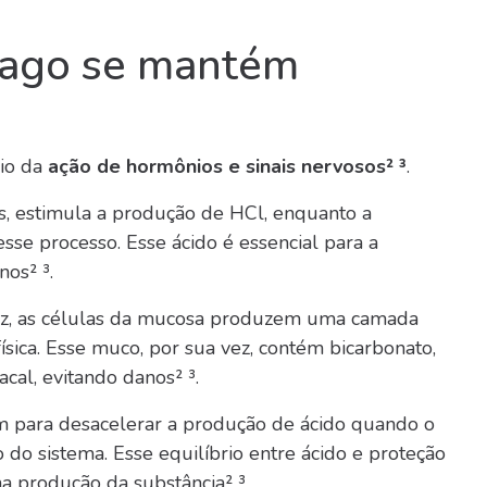
ago se mantém
eio da
ação de hormônios e sinais nervosos² ³
.
, estimula a produção de HCl, enquanto a
sse processo. Esse ácido é essencial para a
os² ³.
dez, as células da mucosa produzem uma camada
sica. Esse muco, por sua vez, contém bicarbonato,
cal, evitando danos² ³.
 para desacelerar a produção de ácido quando o
 do sistema. Esse equilíbrio entre ácido e proteção
na produção da substância² ³.