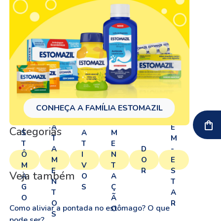
T
CONHEÇA A FAMÍLIA ESTOMAZIL
A
R
B
E
LI
A
E
Categorias
S
A
M
T
M
T
T
E
A
D
-
Ô
I
N
M
O
E
M
V
T
E
R
S
Veja também
A
O
A
N
T
G
S
Ç
T
A
O
Ã
O
R
Como aliviar a pontada no estômago? O que
O
S
pode ser?