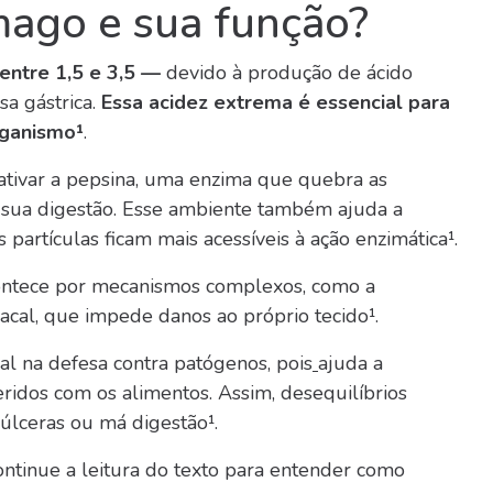
mago e sua função?
entre 1,5 e 3,5 —
devido à produção de ácido
sa gástrica.
Essa acidez extrema é essencial para
rganismo¹
.
ativar a pepsina, uma enzima que quebra as
a sua digestão. Esse ambiente também ajuda a
 partículas ficam mais acessíveis à ação enzimática¹.
contece por mecanismos complexos, como a
cal, que impede danos ao próprio tecido¹.
l na defesa contra patógenos,
pois
ajuda a
ridos com os alimentos. Assim, desequilíbrios
úlceras ou má digestão¹.
ntinue a leitura do texto para entender como