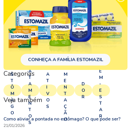
T
CONHEÇA A FAMÍLIA ESTOMAZIL
A
R
B
E
LI
A
E
Categorias
S
A
M
T
M
T
T
E
A
D
-
Ô
I
N
M
O
E
M
V
T
E
R
S
Veja também
A
O
A
N
T
G
S
Ç
T
A
O
Ã
O
R
Como aliviar a pontada no estômago? O que pode ser?
O
S
21/01/2026