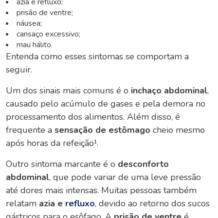
azia e refluxo;
prisão de ventre;
náusea;
cansaço excessivo;
mau hálito.
Entenda como esses sintomas se comportam a
seguir.
Um dos sinais mais comuns é o
inchaço abdominal
,
causado pelo acúmulo de gases e pela demora no
processamento dos alimentos. Além disso, é
frequente a
sensação de estômago
cheio
mesmo
após horas da refeição¹.
Outro sintoma marcante é o
desconforto
abdominal
, que pode variar de uma leve pressão
até dores mais intensas. Muitas pessoas também
relatam
azia e
refluxo
, devido ao retorno dos sucos
gástricos para o esôfago. A
prisão de ventre
é