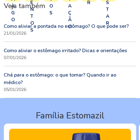
E
R
S
Veja também
A
O
A
N
T
G
S
Ç
T
A
O
Ã
O
R
Como aliviar a pontada no estômago? O que pode ser?
O
S
21/01/2026
Como aliviar o estômago irritado? Dicas e orientações
07/01/2026
Chá para o estômago: o que tomar? Quando ir ao
médico?
05/01/2026
Família Estomazil