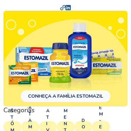
T
CONHEÇA A FAMÍLIA ESTOMAZIL
A
R
B
E
LI
A
E
Categorias
S
A
M
T
M
T
T
E
A
D
-
Ô
I
N
M
O
E
M
V
T